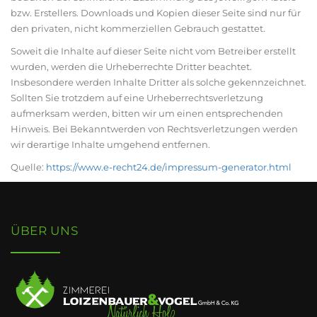
bzw. Erstellers. Downloads und Kopien dieser Seite sind nur für
den privaten, nicht kommerziellen Gebrauch gestattet.
Soweit die Inhalte auf dieser Seite nicht vom Betreiber erstellt
wurden, werden die Urheberrechte Dritter beachtet.
Insbesondere werden Inhalte Dritter als solche gekennzeichnet.
Sollten Sie trotzdem auf eine Urheberrechtsverletzung
aufmerksam werden, bitten wir um einen entsprechenden
Hinweis. Bei Bekanntwerden von Rechtsverletzungen werden
wir derartige Inhalte umgehend entfernen.
Quelle:
https://www.e-recht24.de/impressum-generator.html
ÜBER UNS